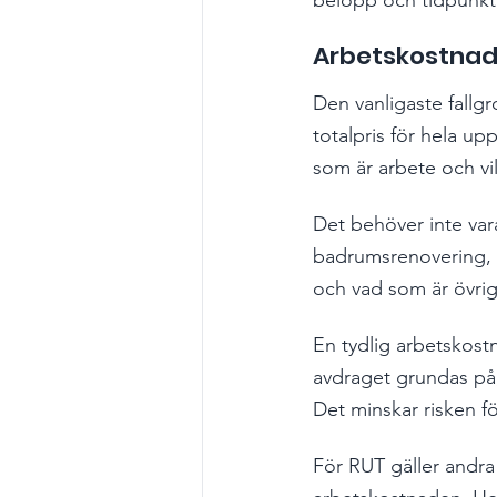
Arbetskostnad
Den vanligaste fallgro
totalpris för hela up
som är arbete och vil
Det behöver inte vara
badrumsrenovering, e
och vad som är övrig
En tydlig arbetskostn
avdraget grundas på,
Det minskar risken f
För RUT gäller andra