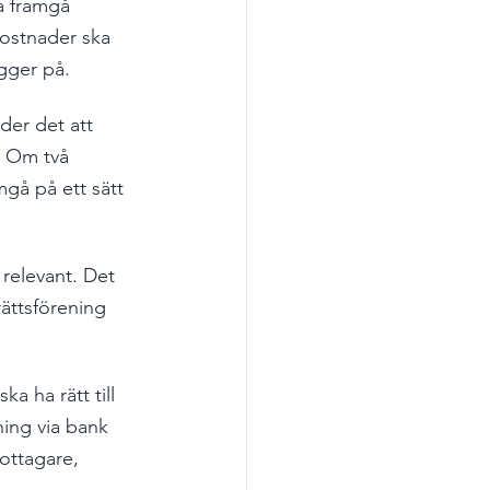
a framgå 
kostnader ska 
ygger på.
er det att 
. Om två 
gå på ett sätt 
relevant. Det 
ättsförening 
a ha rätt till 
ing via bank 
ottagare, 