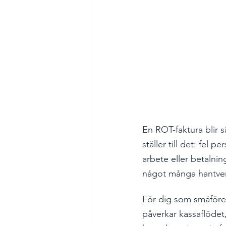
En ROT-faktura blir sä
ställer till det: fel
arbete eller betalni
något många hantverk
För dig som småföret
påverkar kassaflödet