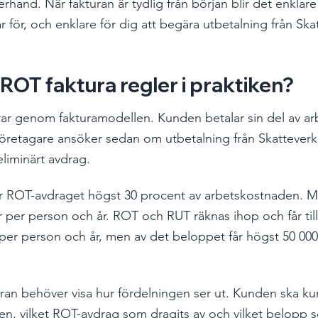
erhand. När fakturan är tydlig från början blir det enklare
r för, och enklare för dig att begära utbetalning från Ska
ROT faktura regler i praktiken?
ar genom fakturamodellen. Kunden betalar sin del av a
 företagare ansöker sedan om utbetalning från Skatteverk
eliminärt avdrag.
är ROT-avdraget högst 30 procent av arbetskostnaden. M
 per person och år. ROT och RUT räknas ihop och får ti
per person och år, men av det beloppet får högst 50 000
uran behöver visa hur fördelningen ser ut. Kunden ska k
en, vilket ROT-avdrag som dragits av och vilket belopp s