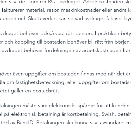
den visa det som rör ROT-avdraget. Arbetskostnaden sk
fakturerar material, resor, maskinkostnader eller andra 
t kunden och Skatteverket kan se vad avdraget faktiskt b
raget behöver också vara rätt person. I praktiken betyd
ch koppling till bostaden behöver bli rätt från början
 avdraget behöver fördelningen av arbetskostnaden fram
över även uppgifter om bostaden finnas med när det är 
dla om fastighetsbeteckning, eller uppgifter om bostadsr
etet gäller en bostadsrätt.
alningen måste vara elektroniskt spårbar för att kunden sk
på elektronisk betalning är kortbetalning, Swish, betaln
stöd av BankID. Betalningen ska kunna visa avsändare, m
.