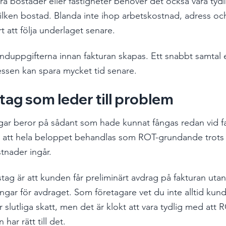
ra bostäder eller fastigheter behöver det också vara tydli
vilken bostad. Blanda inte ihop arbetskostnad, adress oc
t att följa underlaget senare.
nduppgifterna innan fakturan skapas. Ett snabbt samtal e
cessen kan spara mycket tid senare.
tag som leder till problem
ar beror på sådant som hade kunnat fångas redan vid fa
är att hela beloppet behandlas som ROT-grundande trots a
tnader ingår.
stag är att kunden får preliminärt avdrag på fakturan utan 
tningar för avdraget. Som företagare vet du inte alltid kun
slutliga skatt, men det är klokt att vara tydlig med att 
 har rätt till det.