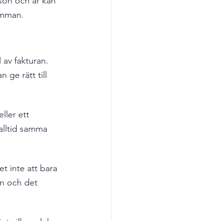
on och år kan 
umman.
 av fakturan. 
 ge rätt till 
ller ett 
alltid samma 
t inte att bara 
n och det 