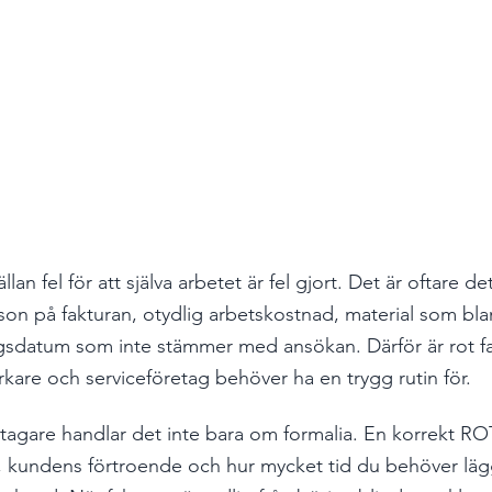
llan fel för att själva arbetet är fel gjort. Det är oftare d
 person på fakturan, otydlig arbetskostnad, material som b
ngsdatum som inte stämmer med ansökan. Därför är rot fa
are och serviceföretag behöver ha en trygg rutin för.
agare handlar det inte bara om formalia. En korrekt ROT
, kundens förtroende och hur mycket tid du behöver läg