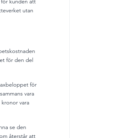
 för kunden att 
tteverket utan 
rbetskostnaden 
et för den del 
axbeloppet för 
llsammans vara 
 kronor vara 
unna se den 
om återstår att 