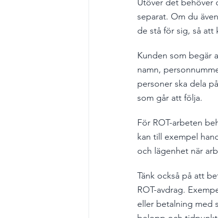
Utöver det behöver 
separat. Om du även 
de stå för sig, så at
Kunden som begär avd
namn, personnummer o
personer ska dela på
som går att följa.
För ROT-arbeten beh
kan till exempel han
och lägenhet när arb
Tänk också på att bet
ROT-avdrag. Exempel 
eller betalning med 
belopp och tidpunkt