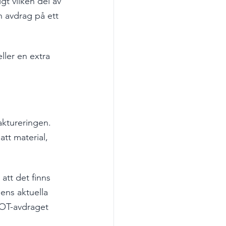
gt vilken del av 
h avdrag på ett 
ller en extra 
ktureringen. 
tt material, 
att det finns 
dens aktuella 
ROT-avdraget 