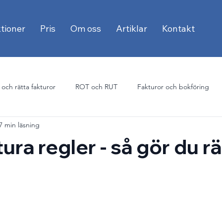
tioner
Pris
Om oss
Artiklar
Kontakt
 och rätta fakturor
ROT och RUT
Fakturor och bokföring
7 min läsning
E-faktura och offentlig sektor
ura regler - så gör du rä