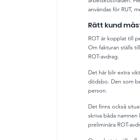
arbetskostnaden. He
användas för RUT, m
Rätt kund måst
ROT är kopplat till p
Om fakturan ställs til
ROT-avdrag.
Det här blir extra vik
dödsbo. Den som best
person.
Det finns också situa
skriva båda namnen l
preliminära ROT-avdr