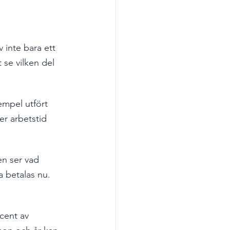
v inte bara ett 
 se vilken del 
empel utfört 
r arbetstid 
en ser vad 
 betalas nu. 
cent av 