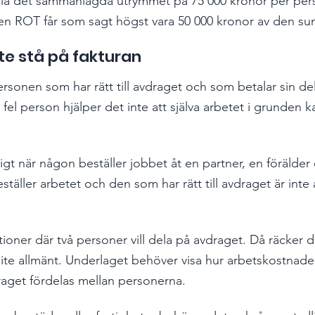
la det sammanlagda utrymmet på 75 000 kronor per pers
en ROT får som sagt högst vara 50 000 kronor av den s
e stå på fakturan
ersonen som har rätt till avdraget och som betalar sin del
l fel person hjälper det inte att själva arbetet i grunden kan
tigt när någon beställer jobbet åt en partner, en förälder e
äller arbetet och den som har rätt till avdraget är inte 
tioner där två personer vill dela på avdraget. Då räcker de
ite allmänt. Underlaget behöver visa hur arbetskostnade
aget fördelas mellan personerna.