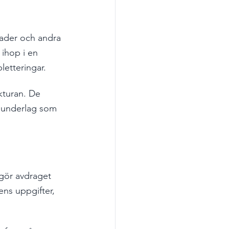
nader och andra 
 ihop i en 
letteringar.
kturan. De 
t underlag som 
gör avdraget 
ens uppgifter, 