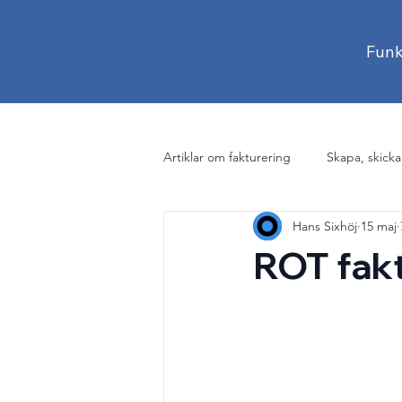
Funk
Artiklar om fakturering
Skapa, skicka
Hans Sixhöj
15 maj
Betalning, kvitton och påminnelser
ROT fakt