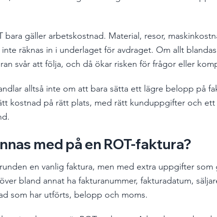
OT bara gäller arbetskostnad. Material, resor, maskinkost
inte räknas in i underlaget för avdraget. Om allt blandas
ran svår att följa, och då ökar risken för frågor eller komp
ndlar alltså inte om att bara sätta ett lägre belopp på fa
rätt kostnad på rätt plats, med rätt kunduppgifter och et
nd.
innas med på en ROT-faktura?
grunden en vanlig faktura, men med extra uppgifter som 
höver bland annat ha fakturanummer, fakturadatum, säljar
vad som har utförts, belopp och moms.