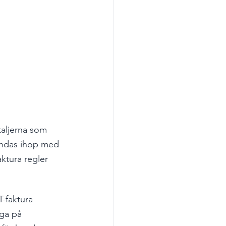
etaljerna som 
landas ihop med 
ktura regler 
-faktura 
ga på 