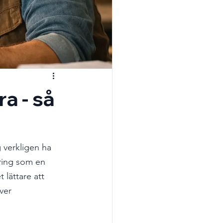
a - så
 verkligen ha 
ring som en 
lättare att 
ver 