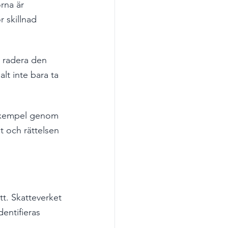
rna är 
 skillnad 
a radera den 
lt inte bara ta 
l exempel genom 
t och rättelsen 
tt. Skatteverket 
entifieras 