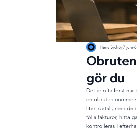
Hans Sixhöj
7 juni
6
Obruten 
gör du
Det är ofta först när
en obruten nummerse
liten detalj, men den
följa fakturor, hitt
kontrolleras i efterh