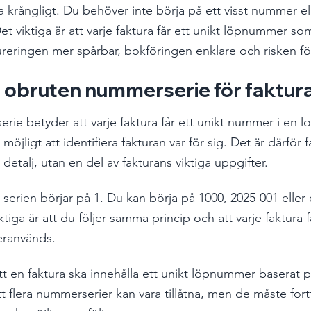
 krångligt. Du behöver inte börja på ett visst nummer el
t viktiga är att varje faktura får ett unikt löpnummer som 
tureringen mer spårbar, bokföringen enklare och risken fö
 obruten nummerserie för faktur
e betyder att varje faktura får ett unikt nummer i en log
öjligt att identifiera fakturan var för sig. Det är därför
 detalj, utan en del av fakturans viktiga uppgifter.
tt serien börjar på 1. Du kan börja på 1000, 2025-001 eller 
ktiga är att du följer samma princip och att varje faktura f
eranvänds.
t en faktura ska innehålla ett unikt löpnummer baserat på
tt flera nummerserier kan vara tillåtna, men de måste fort