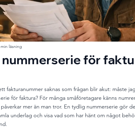
 min läsning
nummerserie för faktur
 ett fakturanummer saknas som frågan blir akut: måste jag
rie för faktura? För många småföretagare känns numre
 påverkar mer än man tror. En tydlig nummerserie gör det 
a gamla underlag och visa vad som har hänt om något behö
and.