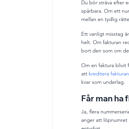
Du bör sträva efter 
spårbara. Om ett num
mellan en tydlig rät
Ett vanligt misstag ä
helt. Om fakturan re
bort den som om den 
Om en faktura blivit 
att 
kreditera fakturan
kvar som underlag.
Får man ha 
Ja, flera nummerserie
anger att löpnumret k
entydigt.