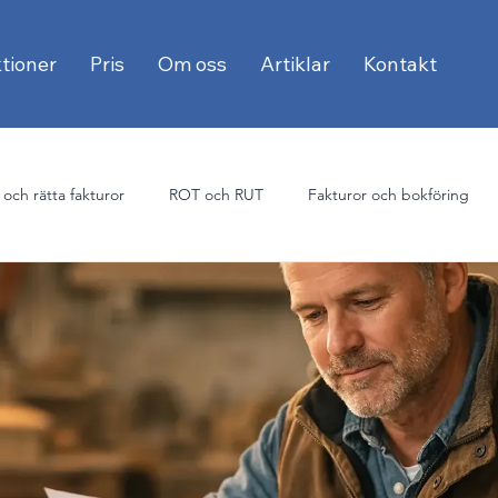
tioner
Pris
Om oss
Artiklar
Kontakt
 och rätta fakturor
ROT och RUT
Fakturor och bokföring
E-faktura och offentlig sektor