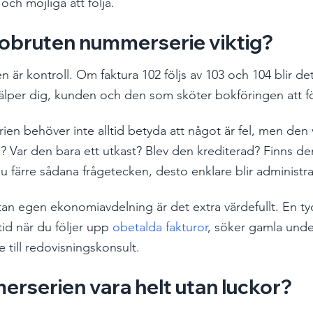
och möjliga att följa.
n obruten nummerserie viktig?
n är kontroll. Om faktura 102 följs av 103 och 104 blir det
älper dig, kunden och den som sköter bokföringen att fö
en behöver inte alltid betyda att något är fel, men den v
s? Var den bara ett utkast? Blev den krediterad? Finns de
 färre sådana frågetecken, desto enklare blir administr
an egen ekonomiavdelning är det extra värdefullt. En tyd
id när du följer upp 
obetalda fakturor
, söker gamla under
e till redovisningskonsult.
rserien vara helt utan luckor?