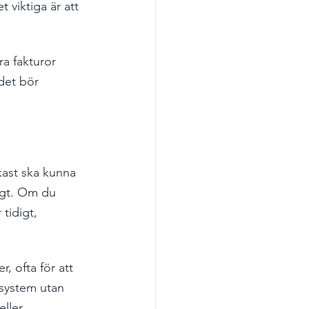
t viktiga är att 
a fakturor 
det bör 
kast ska kunna 
igt. Om du 
tidigt, 
 ofta för att 
 system utan 
ller 