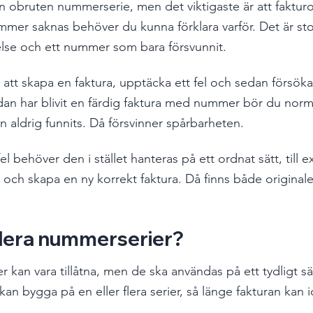
en obruten nummerserie, men det viktigaste är att fakturo
mer saknas behöver du kunna förklara varför. Det är stor
telse och ett nummer som bara försvunnit.
r att skapa en faktura, upptäcka ett fel och sedan försök
dan har blivit en färdig faktura med nummer bör du norma
aldrig funnits. Då försvinner spårbarheten.
fel behöver den i stället hanteras på ett ordnat sätt, til
 och skapa en ny korrekt faktura. Då finns både originale
flera nummerserier?
r kan vara tillåtna, men de ska användas på ett tydligt sä
an bygga på en eller flera serier, så länge fakturan kan id