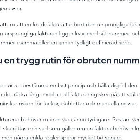
en avser.
att tro att en kreditfaktura tar bort den ursprungliga fakt
n ursprungliga fakturan ligger kvar med sitt nummer, och
ummer i samma eller en annan tydligt definierad serie.
 en trygg rutin för obruten numm
en är att bestämma en fast princip och hålla dig till den
 det räcka långt med att all fakturering sker på ett stäl
inskar risken för luckor, dubletter och manuella missar.
akturerar behöver rutinen vara ännu tydligare. Bestäm ve
el ska rättas och vad som gäller om en faktura behöver kr
, men några enkla regler sparar mycket tid senare.