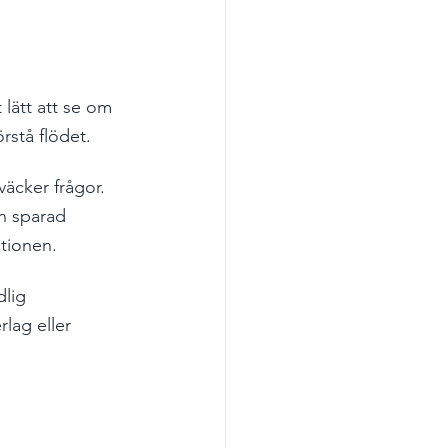
 lätt att se om 
rstå flödet.
äcker frågor. 
n sparad 
ationen.
lig 
lag eller 