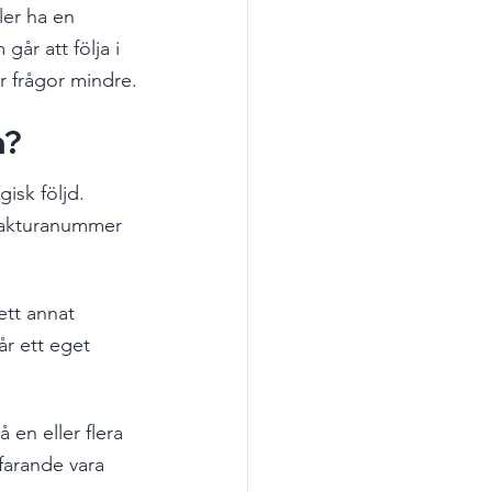
ler ha en 
går att följa i 
r frågor mindre.
a?
isk följd. 
 fakturanummer 
ett annat 
år ett eget 
 en eller flera 
farande vara 