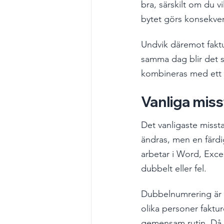
bra, särskilt om du vi
bytet görs konsekvent
Undvik däremot fakt
samma dag blir det s
kombineras med ett
Vanliga mis
Det vanligaste missta
ändras, men en färdi
arbetar i Word, Excel
dubbelt eller fel.
Dubbelnumrering är e
olika personer faktur
gemensam rutin. Då bl