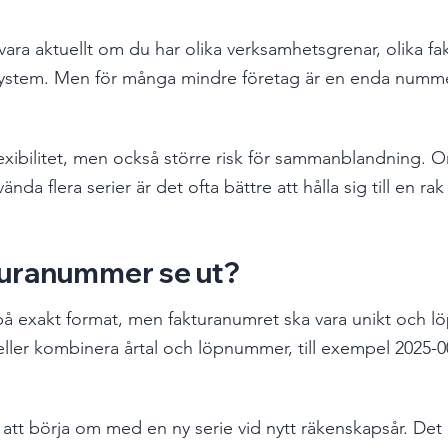
vara aktuellt om du har olika verksamhetsgrenar, olika fak
a system. Men för många mindre företag är en enda numme
lexibilitet, men också större risk för sammanblandning. O
vända flera serier är det ofta bättre att hålla sig till en ra
turanummer se ut?
 på exakt format, men fakturanumret ska vara unikt och l
 eller kombinera årtal och löpnummer, till exempel 2025-0
 att börja om med en ny serie vid nytt räkenskapsår. Det