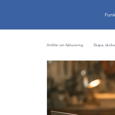
Funk
Artiklar om fakturering
Skapa, skicka
Betalning, kvitton och påminnelser