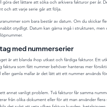
ll göra det lättare att söka och arkivera fakturor per år. De
 och att varje serie går att följa.
uranummer som bara består av datum. Om du skickar fler
nabbt otydligt. Datum kan gärna ingå i strukturen, men 
 löpnummer.
stag med nummerserier
get är att blanda ihop utkast och färdiga fakturor. Ett ut
g faktura som fått nummer behöver hanteras mer försikt
 eller gamla mallar är det lätt att ett nummer används för 
tt annat vanligt problem. Två fakturor får samma nummer,
erar från olika dokument eller för att man använder flera
ir det svårt att veta vilken faktura kunden, betalningen e