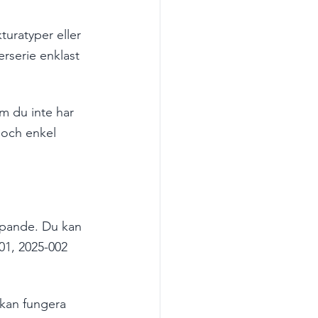
turatyper eller 
rserie enklast 
m du inte har 
k och enkel 
öpande. Du kan 
01, 2025-002 
 kan fungera 