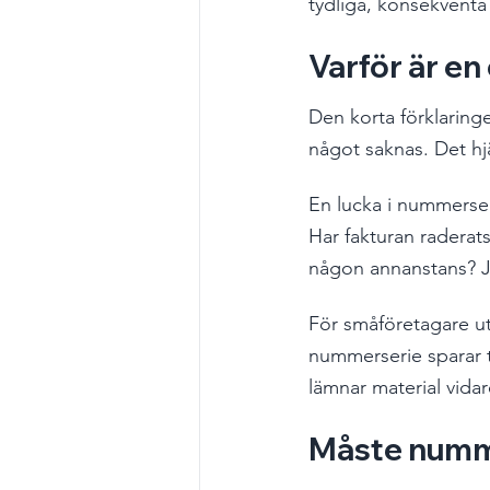
tydliga, konsekventa 
Varför är e
Den korta förklaringe
något saknas. Det hj
En lucka i nummerseri
Har fakturan raderat
någon annanstans? Ju
För småföretagare ut
nummerserie sparar t
lämnar material vidar
Måste numme