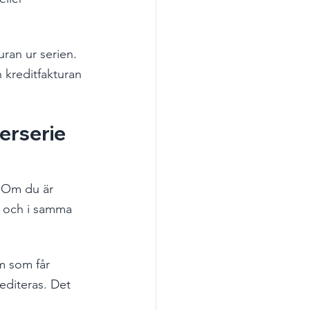
uran ur serien. 
 kreditfakturan 
erserie 
. Om du är 
le och i samma 
m som får 
editeras. Det 