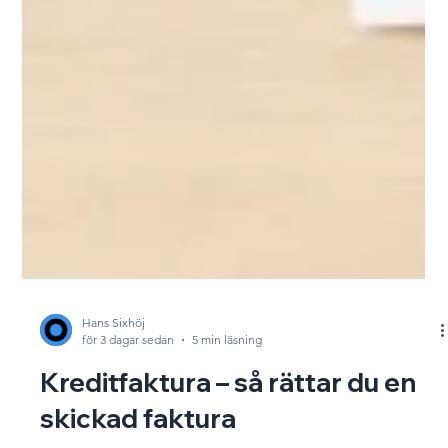
Hans Sixhöj
för 3 dagar sedan
5 min läsning