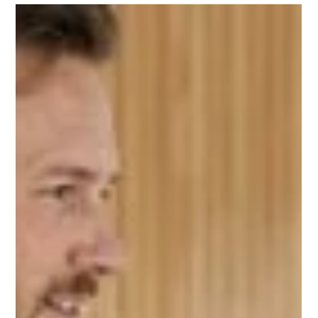
förfallodatum och
betalningsuppgifter
Betalningsvillkor visar när och hur kunden ska betala. Här
får du raka svar om förfallodatum, 30-dagarsregeln, OCR,
betalningsreferenser och hur fel på en skickad faktura
rättas.