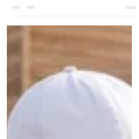
Hans Sixhöj
19 juli
7 min läsning
EN 16931 e-faktura – så skickar
du rätt till offentlig sektor
Vad är EN 16931? Se när offentlig sektor kräver e-faktura,
hur standarden skiljer sig från Peppol och PDF samt vilka
uppgifter du ska kontrollera.