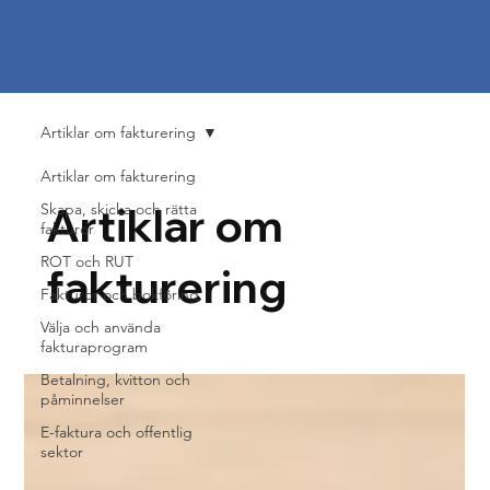
Artiklar om fakturering
Artiklar om fakturering
Artiklar om
Skapa, skicka och rätta
fakturor
ROT och RUT
fakturering
Fakturor och bokföring
Välja och använda
fakturaprogram
Betalning, kvitton och
påminnelser
E-faktura och offentlig
sektor